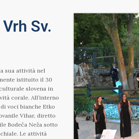
 Vrh Sv.
a sua attività nel
mente istituito il 30
 culturale slovena in
ività corale.
All’interno
o di voci bianche Etko
ovanile Vihar, diretto
ile Bodeča Neža sotto
cchiale.
Le attività