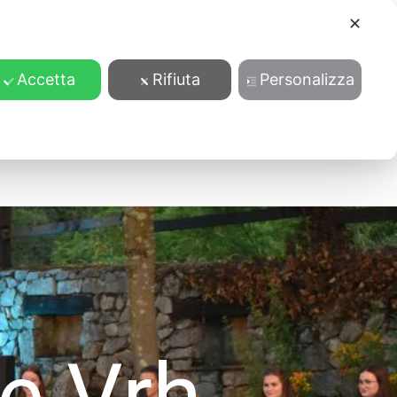
✕
Accetta
Rifiuta
Personalizza
endario
Contatti
le Vrh