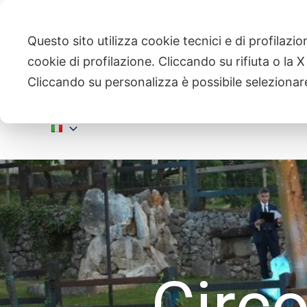
Vai
al
Questo sito utilizza cookie tecnici e di profilazio
contenuto
cookie di profilazione. Cliccando su rifiuta o la X s
Cliccando su personalizza è possibile selezionare
Homepage
Chi Siamo
Attività
Circo