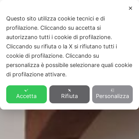
Vai
Main
✕
al
ZVEZA SLOVENSKE KATOLIŠKE
Questo sito utilizza cookie tecnici e di
Men
contenuto
PROSVETE
profilazione. Cliccando su accetta si
autorizzano tutti i cookie di profilazione.
Cliccando su rifiuta o la X si rifiutano tutti i
cookie di profilazione. Cliccando su
personalizza è possibile selezionare quali cookie
di profilazione attivare.
Accetta
Rifiuta
Personalizza