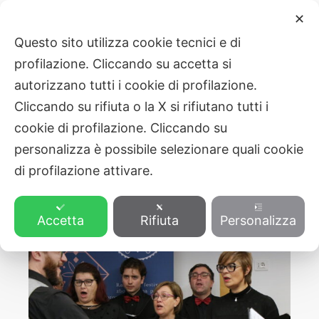
Vai
Navigazione
Main
✕
al
articoli
ZVEZA SLOVENSKE KATOLIŠKE
Questo sito utilizza cookie tecnici e di
Men
contenuto
PROSVETE
profilazione. Cliccando su accetta si
autorizzano tutti i cookie di profilazione.
Cliccando su rifiuta o la X si rifiutano tutti i
cookie di profilazione. Cliccando su
personalizza è possibile selezionare quali cookie
di profilazione attivare.
Accetta
Rifiuta
Personalizza