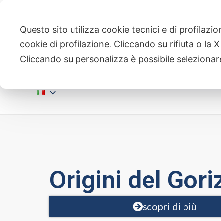
Vai
al
Questo sito utilizza cookie tecnici e di profilazio
contenuto
cookie di profilazione. Cliccando su rifiuta o la X s
Cliccando su personalizza è possibile selezionare
Homepage
Chi Siamo
Attività
Origini del Gori
scopri di più