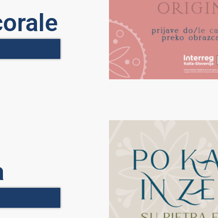
orale
a