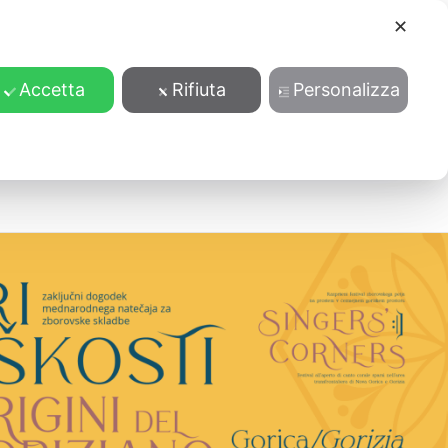
✕
Accetta
Rifiuta
Personalizza
endario
Contatti