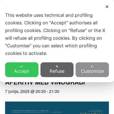
Skip
Main
✕
to
ZVEZA SLOVENSKE KATOLIŠKE
This website uses technical and profiling
Men
content
PROSVETE
cookies. Clicking on "Accept" authorises all
profiling cookies. Clicking on "Refuse" or the X
will refuse all profiling cookies. By clicking on
« All Events
"Customise" you can select which profiling
cookies to activate.
This event has passed.
Accept
Refuse
Customize
Singers’ Corners: PEVSKI
APERITIV MED VINOGRADI
7 junija, 2025 @ 20:30
-
21:30