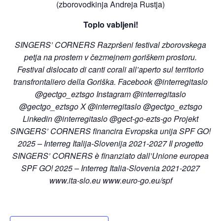
(zborovodkinja Andreja Rustja)
Toplo vabljeni!
SINGERS’ CORNERS Razpršeni festival zborovskega
petja na prostem v čezmejnem goriškem prostoru.
Festival dislocato di canti corali all’aperto sul territorio
transfrontaliero della Goriška. Facebook @interregitaslo
@gectgo_eztsgo Instagram @interregitaslo
@gectgo_eztsgo X @interregitaslo @gectgo_eztsgo
Linkedin @interregitaslo @gect-go-ezts-go Projekt
SINGERS’ CORNERS financira Evropska unija SPF GO!
2025 – Interreg Italija-Slovenija 2021-2027 Il progetto
SINGERS’ CORNERS è finanziato dall’Unione europea
SPF GO! 2025 – Interreg Italia-Slovenia 2021-2027
www.ita-slo.eu www.euro-go.eu/spf