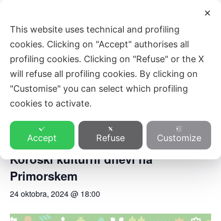
Skip
Main
✕
to
ZVEZA SLOVENSKE KATOLIŠKE
This website uses technical and profiling
Men
content
PROSVETE
cookies. Clicking on "Accept" authorises all
profiling cookies. Clicking on "Refuse" or the X
will refuse all profiling cookies. By clicking on
« All Events
"Customise" you can select which profiling
cookies to activate.
This event has passed.
Accept
Refuse
Customize
SREČANJE GLASBENIH ŠOL – 21.
Koroški kulturni dnevi na
Primorskem
24 oktobra, 2024 @ 18:00