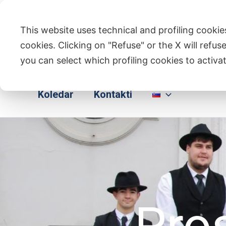
Skip
to
This website uses technical and profiling cookies
content
cookies. Clicking on "Refuse" or the X will refuse
you can select which profiling cookies to activat
Domov
Kdo Smo
Dejavnosti
Koledar
Kontakti
Pro