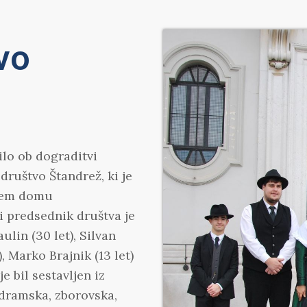
vo
ilo ob dograditvi
ruštvo Štandrež, ki je
 tem domu
 predsednik društva je
ulin (30 let), Silvan
), Marko Brajnik (13 let)
e bil sestavljen iz
: dramska, zborovska,