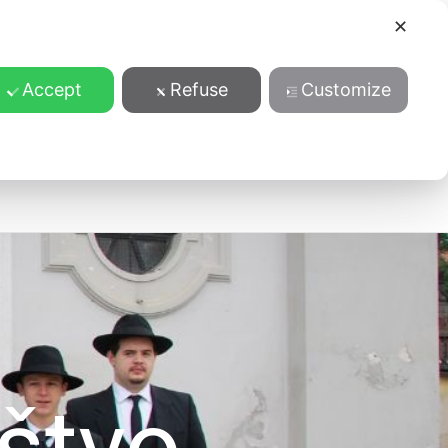
✕
Accept
Refuse
Customize
ansparentnost
štvo