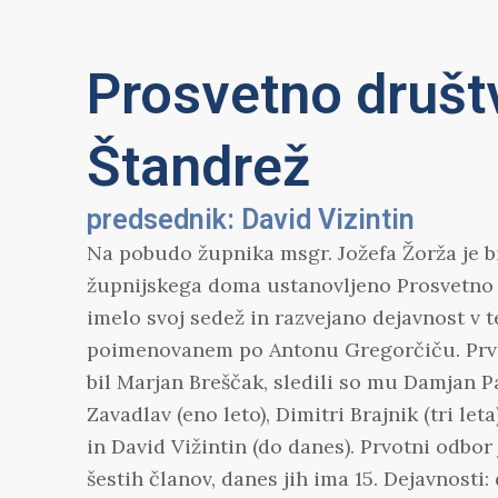
Prosvetno društ
Štandrež
predsednik: David Vizintin
Na pobudo župnika msgr. Jožefa Žorža je b
župnijskega doma ustanovljeno Prosvetno d
imelo svoj sedež in razvejano dejavnost v
poimenovanem po Antonu Gregorčiču. Prvi
bil Marjan Breščak, sledili so mu Damjan Pa
Zavadlav (eno leto), Dimitri Brajnik (tri leta
in David Vižintin (do danes). Prvotni odbor j
šestih članov, danes jih ima 15. Dejavnosti