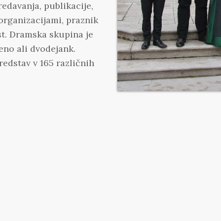
redavanja, publikacije,
 organizacijami, praznik
ost. Dramska skupina je
 eno ali dvodejank.
edstav v 165 različnih