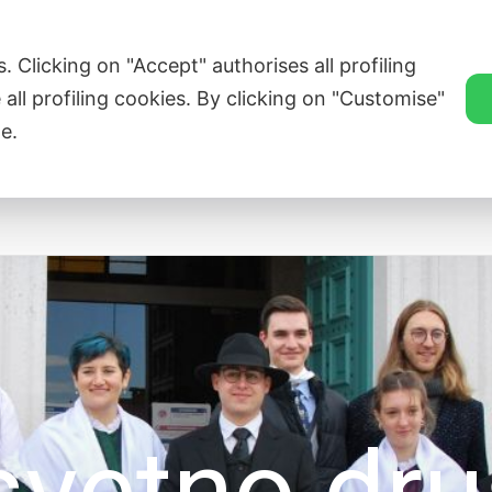
ZVEZA SLOVENSKE KATOLIŠKE PROSVETE
. Clicking on "Accept" authorises all profiling
 all profiling cookies. By clicking on "Customise"
e.
Singers’ Corners
Novice
Članice
Tr
svetno dru