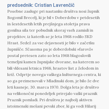
predsednik: Cristian Lavrenčič
Posebne zasluge pri nastanku društva nosi župnik
Bogomil Brecelj, ki je bil v Doberdobu v petdesetih
in šestdesetih letih prejšnjega stoletja prava
gonilna sila ter pobudnik skoraj vseh zamisli in
projektov, iz katerih se je leta 1968 rodilo SKD
Hrast. Sedež za vse dejavnosti je bilo v začetku
župnišče. Sčasoma pa je doberdobski »farovž«
postal pretesen zato so leta 1968 blagoslovili
temeljni kamen župnijske dvorane, na katerem so
bili vklesani letnica 1968, hrastov list z želodom in
križ. Odprtje novega vaškega kulturnega centra, ki
so ga preimenovali v Mladinski dom, je bilo že dve
leti kasneje, 30. marca 1970. Dolga leta je društvo
na velikonočni ponedeljek prirejalo vaški praznik
Praznik pomladi. Pri društvu je najbolj aktiven
istoimenski mešani pevski zbor, ki ga vodi Hilarij