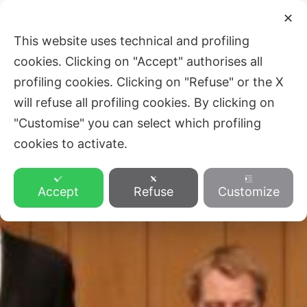
Skip
Main
✕
to
ZVEZA SLOVENSKE KATOLIŠKE
This website uses technical and profiling
Men
content
PROSVETE
cookies. Clicking on "Accept" authorises all
profiling cookies. Clicking on "Refuse" or the X
will refuse all profiling cookies. By clicking on
"Customise" you can select which profiling
cookies to activate.
Accept
Refuse
Customize