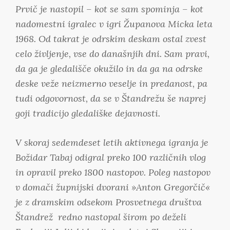
Prvič je nastopil – kot se sam spominja – kot
nadomestni igralec v igri
Županova Micka
leta
1968. Od takrat je odrskim deskam ostal zvest
celo življenje, vse do današnjih dni. Sam pravi,
da ga je gledališče okužilo in da ga na odrske
deske veže neizmerno veselje in predanost, pa
tudi odgovornost, da se v Štandrežu še naprej
goji tradicijo gledališke dejavnosti.
V skoraj sedemdeset letih aktivnega igranja je
Božidar Tabaj odigral preko 100 različnih vlog
in opravil preko 1800 nastopov. Poleg nastopov
v domači župnijski dvorani »Anton Gregorčič«
je z dramskim odsekom Prosvetnega društva
Štandrež redno nastopal širom po deželi