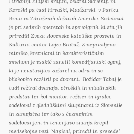
Furlaniji Julijski krajini, celotni Sloveniji in
Koroški pa tudi Hrvaški, Madžarski, v Parizu,
Rimu in Združenih državah Amerike. Sodeloval
je pri sedmih operetah in spevoigrah, ki sta jih
priredili Zveza slovenske katoliške prosvete in
Kulturni center Lojze Bratuž. Z neprisiljeno
mimiko, kretnjami in karakterističnim
smehom je vsakič zanetil komedijantski ogenj,
ki je neustavljivo zažarel na odru in se
bliskovito razširil po dvorani. Božidar Tabaj je
tudi režiral dvanajst otroških in mladinskih
predstav ter kot mentor, režiser in igralec
sodeloval z gledališkimi skupinami iz Slovenije
in zamejstva ter tako s čezmejnim
sodelovanjem in izmenjavo znanja krepil
medsebojne vezi. Napisal, priredil in prevedel