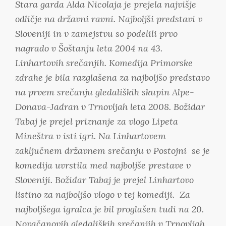
Stara garda
Alda Nicolaja je prejela najvišje
odličje na državni ravni. Najboljši predstavi v
Sloveniji in v zamejstvu so podelili prvo
nagrado v Šoštanju leta 2004 na 43.
Linhartovih srečanjih. Komedija
Primorske
zdrahe
je bila razglašena za najboljšo predstavo
na prvem srečanju gledaliških skupin Alpe-
Donava-Jadran v Trnovljah leta 2008. Božidar
Tabaj je prejel priznanje za vlogo Lipeta
Mineštra v isti igri. Na Linhartovem
zaključnem državnem srečanju v Postojni se je
komedija uvrstila med najboljše prestave v
Sloveniji. Božidar Tabaj je prejel Linhartovo
listino za najboljšo vlogo v tej komediji. Za
najboljšega igralca je bil proglašen tudi na 20.
Novačanovih gledaliških srečanjih v Trnovljah