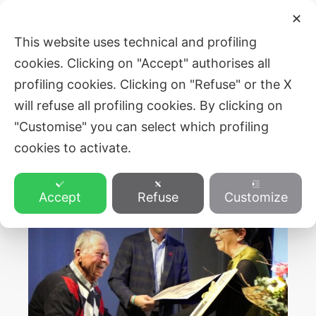
Skip
Post
Main
✕
to
navigation
ZVEZA SLOVENSKE KATOLIŠKE
This website uses technical and profiling
Men
content
PROSVETE
cookies. Clicking on "Accept" authorises all
profiling cookies. Clicking on "Refuse" or the X
will refuse all profiling cookies. By clicking on
"Customise" you can select which profiling
cookies to activate.
Accept
Refuse
Customize