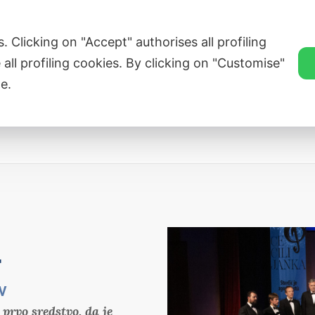
ZVEZA SLOVENSKE KATOLIŠKE PROSVETE
. Clicking on "Accept" authorises all profiling
 all profiling cookies. By clicking on "Customise"
e.
Singers’ Corners
Novice
Članice
Tr
4
v
 prvo sredstvo, da je