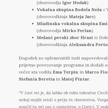
(zborovodja
Igor Hodak
)
Vokalna skupina Bodeča Neža
z 
(zborovodkinja
Mateja Jarc
)
Mladinska vokalna skupina Emi
(zborovodja
Mirko Ferlan
)
Mešani pevski zbor Hrast
iz Dob
(zborovodkinja
Aleksandra Perto
Dogodek so oplemenitili tudi napovedovalci
prijetno povezovanje programa in dodali o
večer sta vodila
Ema Terpin
in
Marco Fio
Stefania Beretta
in
Matej Pintar
.
“
V čast mi je, da lahko ob robu tokratne Ceci
nekaj mojih misli o petju in zborovstvu. Vse
naučil tu pri vas v zamejstvu, v Gorici. V se