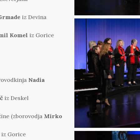
 Grmade
iz Devina
Emil Komel
iz Gorice
rovodkinja
Nadia
č
iz Deskel
žine (zborovodja
Mirko
iz Gorice