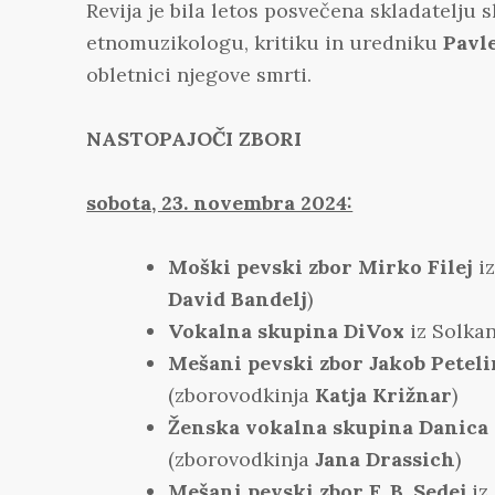
Revija je bila letos posvečena skladatelju sl
etnomuzikologu, kritiku in uredniku
Pavl
obletnici njegove smrti.
NASTOPAJOČI ZBORI
sobota, 23. novembra 2024:
Moški pevski zbor Mirko Filej
iz
David Bandelj
)
Vokalna skupina DiVox
iz Solka
Mešani pevski zbor Jakob Peteli
(zborovodkinja
Katja Križnar
)
Ženska vokalna skupina Danica
(zborovodkinja
Jana Drassich
)
Mešani pevski zbor F. B. Sedej
iz