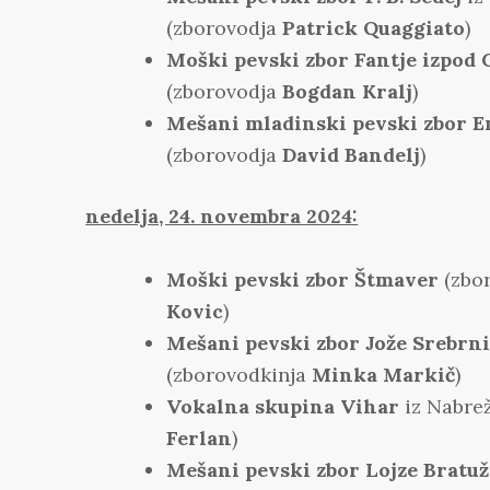
(zborovodja
Patrick Quaggiato
)
Moški pevski zbor Fantje izpod
(zborovodja
Bogdan Kralj
)
Mešani mladinski pevski zbor 
(zborovodja
David Bandelj
)
nedelja, 24. novembra 2024:
Moški pevski zbor Štmaver
(zbo
Kovic
)
Mešani pevski zbor Jože Srebrni
(zborovodkinja
Minka Markič
)
Vokalna skupina Vihar
iz Nabre
Ferlan
)
Mešani pevski zbor Lojze Bratuž