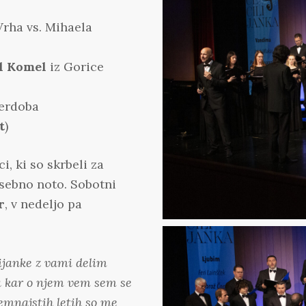
Vrha vs. Mihaela
l Komel
iz Gorice
erdoba
t
)
, ki so skrbeli za
sebno noto. Sobotni
r
, v nedeljo pa
lijanke z vami delim
ga kar o njem vem sem se
demnajstih letih so me