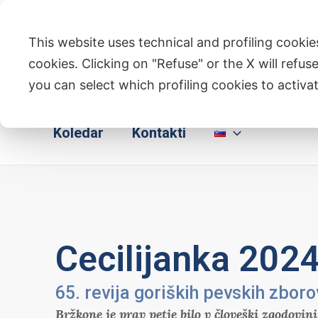
Skip
Post
to
navigation
This website uses technical and profiling cookies
content
cookies. Clicking on "Refuse" or the X will refuse
you can select which profiling cookies to activat
Domov
Kdo Smo
Dejavnosti
Koledar
Kontakti
Cecilijanka 202
65. revija goriških pevskih zboro
Bržkone je prav petje bilo v človeški zgodovini