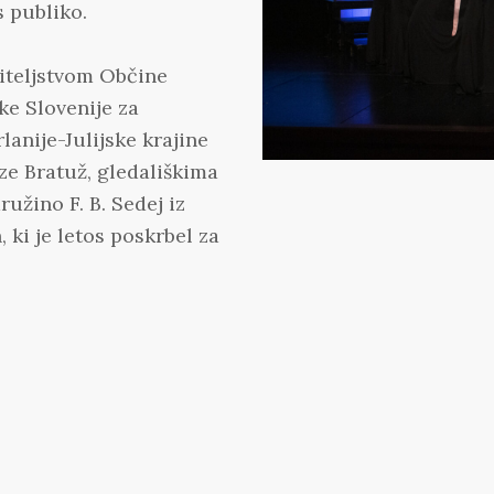
s publiko.
viteljstvom Občine
ke Slovenije za
anije-Julijske krajine
ze Bratuž, gledališkima
užino F. B. Sedej iz
 ki je letos poskrbel za