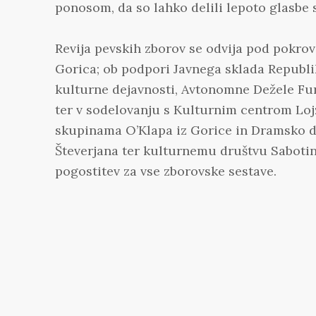
ponosom, da so lahko delili lepoto glasbe 
Revija pevskih zborov se odvija pod pokro
Gorica; ob podpori Javnega sklada Republi
kulturne dejavnosti, Avtonomne Dežele Furl
ter v sodelovanju s Kulturnim centrom Loj
skupinama O’Klapa iz Gorice in Dramsko dr
Števerjana ter kulturnemu društvu Sabotin,
pogostitev za vse zborovske sestave.