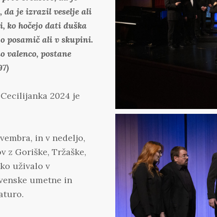
a je izrazil veselje ali
ki, ko hočejo dati duška
o posamič ali v skupini.
no valenco, postane
97)
 Cecilijanka 2024 je
vembra, in v nedeljo,
v z Goriške, Tržaške,
hko uživalo v
ovenske umetne in
aturo.