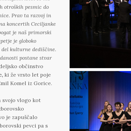
ih otroških pesmic do
ice. Prav ta razvoj in
 na koncertih Ceciljanke
bogat je naš primorski
petje je globoko
 del kulturne dediščine.
edanosti postane stvar
deljsko občinstvo
c,
ki že vrsto let poje
mil Komel iz Gorice.
a svojo vlogo kot
zborovsko
vo je zapuščalo
borovski pevci pa s