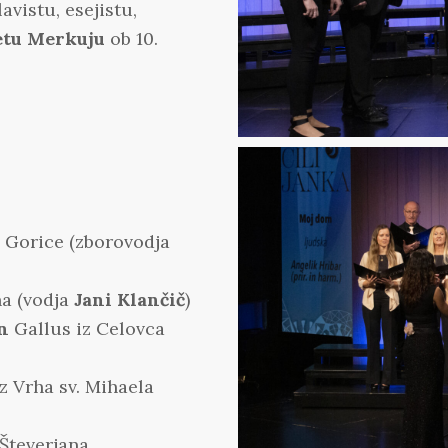
avistu, esejistu,
etu Merkuju
ob 10.
 Gorice (zborovodja
na (vodja
Jani Klančič
)
n
Gallus iz Celovca
z Vrha sv. Mihaela
 Števerjana