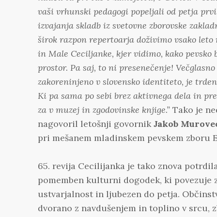
vaši vrhunski pedagogi popeljali od petja prv
izvajanja skladb iz svetovne zborovske zakladn
širok razpon repertoarja doživimo vsako leto
in Male Ceciljanke, kjer vidimo, kako pevsko 
prostor. Pa saj, to ni presenečenje! Večglasno 
zakoreninjeno v slovensko identiteto, je trden
Ki pa sama po sebi brez aktivnega dela in pr
za v muzej in zgodovinske knjige.”
Tako
je n
e
nagovoril letošnji govornik
Jakob Murove
pri mešanem mladinskem pevskem zboru E
65. revija Cecilijanka je tako znova potrdil
pomemben kulturni dogodek, ki povezuje 
ustvarjalnost in ljubezen do petja. Občinst
dvorano z navdušenjem in toplino v srcu, z