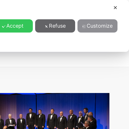
✕
Accept
Refuse
Customize
ansparentnost