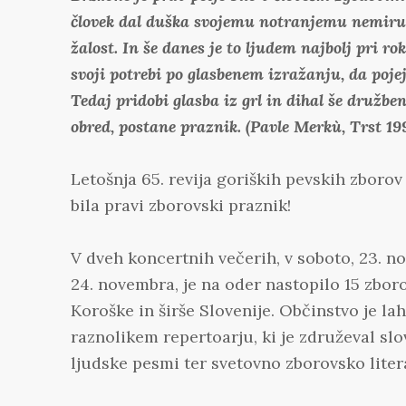
človek dal duška svojemu notranjemu nemiru, d
žalost. In še danes je to ljudem najbolj pri ro
svoji potrebi po glasbenem izražanju, da pojej
Tedaj pridobi glasba iz grl in dihal še družbe
obred, postane praznik. (Pavle Merkù, Trst 19
Letošnja 65. revija goriških pevskih zborov
bila pravi zborovski praznik!
V dveh koncertnih večerih, v soboto, 23. no
24. novembra, je na oder nastopilo 15 zboro
Koroške in širše Slovenije. Občinstvo je la
raznolikem repertoarju, ki je združeval sl
ljudske pesmi ter svetovno zborovsko liter