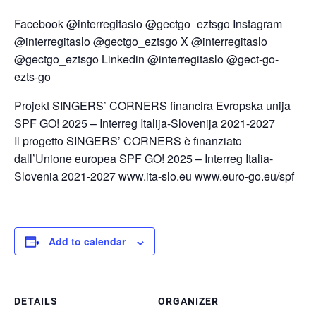
Facebook @interregitaslo @gectgo_eztsgo Instagram
@interregitaslo @gectgo_eztsgo X @interregitaslo
@gectgo_eztsgo Linkedin @interregitaslo @gect-go-
ezts-go
Projekt SINGERS’ CORNERS financira Evropska unija
SPF GO! 2025 – Interreg Italija-Slovenija 2021-2027
Il progetto SINGERS’ CORNERS è finanziato
dall’Unione europea SPF GO! 2025 – Interreg Italia-
Slovenia 2021-2027 www.ita-slo.eu www.euro-go.eu/spf
Add to calendar
DETAILS
ORGANIZER