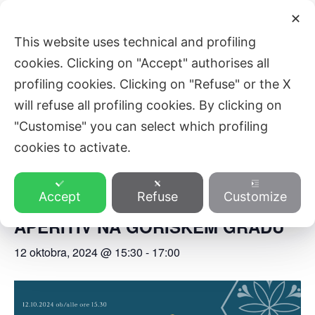
Skip
Main
✕
to
ZVEZA SLOVENSKE KATOLIŠKE
This website uses technical and profiling
Men
content
PROSVETE
cookies. Clicking on "Accept" authorises all
profiling cookies. Clicking on "Refuse" or the X
will refuse all profiling cookies. By clicking on
« All Events
"Customise" you can select which profiling
cookies to activate.
This event has passed.
Accept
Refuse
Customize
Singers’ Corners: PEVSKI
APERITIV NA GORIŠKEM GRADU
12 oktobra, 2024 @ 15:30
-
17:00