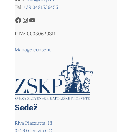
Tel:
+39 0481536455
P.IVA 00330620311
Manage consent
Sedež
Riva Piazzutta, 18
34170 Gorizia GO