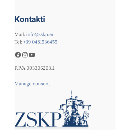
Kontakti
Mail:
info@zskp.eu
Tel:
+39 0481536455
P.IVA 00330620311
Manage consent