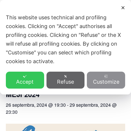
Skip
Main
✕
to
ZVEZA SLOVENSKE KATOLIŠKE
This website uses technical and profiling
Men
content
PROSVETE
cookies. Clicking on "Accept" authorises all
profiling cookies. Clicking on "Refuse" or the X
will refuse all profiling cookies. By clicking on
« All Events
"Customise" you can select which profiling
cookies to activate.
This event has passed.
Accept
Refuse
Customize
SLOVENSKA VAS – OKUSI OB
MEJI 2024
26 septembra, 2024 @ 19:30
-
29 septembra, 2024 @
23:30