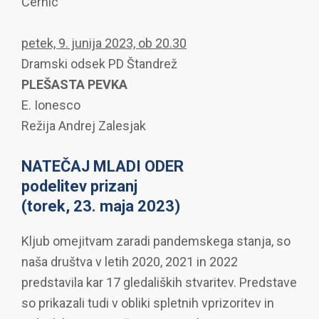
Černic
petek, 9. junija 2023, ob 20.30
Dramski odsek PD Štandrež
PLEŠASTA PEVKA
E. Ionesco
Režija Andrej Zalesjak
NATEČAJ MLADI ODER
podelitev prizanj
(torek, 23. maja 2023)
Kljub omejitvam zaradi pandemskega stanja, so
naša društva v letih 2020, 2021 in 2022
predstavila kar 17 gledaliških stvaritev. Predstave
so prikazali tudi v obliki spletnih vprizoritev in