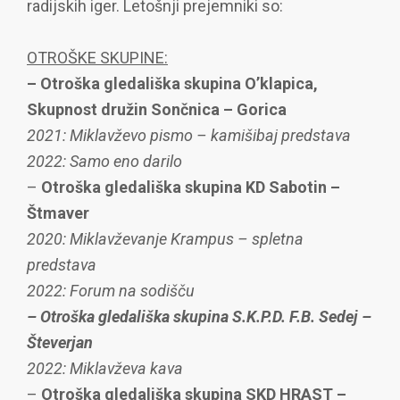
radijskih iger. Letošnji prejemniki so:
OTROŠKE SKUPINE:
– Otroška gledališka skupina O’klapica,
Skupnost družin Sončnica
– Gorica
2021:
Miklavževo pismo – kamišibaj predstava
2022: Samo eno darilo
–
Otroška gledališka skupina
KD Sabotin
–
Štmaver
2020: Miklavževanje Krampus – spletna
predstava
2022: Forum na sodišču
– Otroška gledališka skupina S.K.P.D. F.B. Sedej –
Števerjan
2022: Miklavževa kava
–
Otroška gledališka skupina
SKD HRAST
–