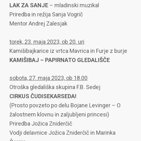
LAK ZA SANJE
– mladinski muzikal
Priredba in režija Sanja Vogrič
Mentor Andrej Zalesjak
torek, 23. maja 2023, ob 20. uri
Kamišibajkarice iz vrtca Mavrica in Furje z burje
KAMIŠIBAJ – PAPIRNATO GLEDALIŠČE
sobota, 27. maja 2023, ob 18.00
Otroška gledališka skupina F.B. Sedej
CIRKUS ČUDISEKARSEDA!
(Prosto povzeto po delu Bojane Levinger – O
žalostnem klovnu in zaljubljeni princesi)
Priredba Jožica Zniderčič
Vodji delavnice Jožica Zniderčič in Marinka