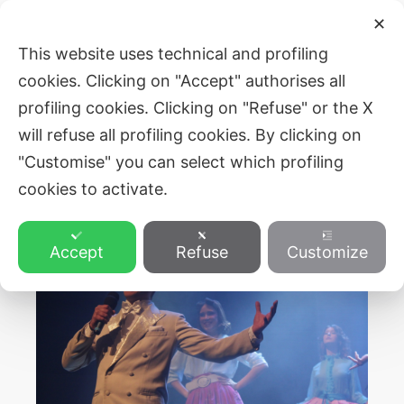
Skip
Main
✕
to
ZVEZA SLOVENSKE KATOLIŠKE
This website uses technical and profiling
Men
content
PROSVETE
cookies. Clicking on "Accept" authorises all
profiling cookies. Clicking on "Refuse" or the X
will refuse all profiling cookies. By clicking on
"Customise" you can select which profiling
cookies to activate.
Accept
Refuse
Customize