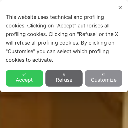
Skip
Main
✕
to
ZVEZA SLOVENSKE KATOLIŠKE
This website uses technical and profiling
Men
content
PROSVETE
cookies. Clicking on "Accept" authorises all
profiling cookies. Clicking on "Refuse" or the X
will refuse all profiling cookies. By clicking on
"Customise" you can select which profiling
cookies to activate.
Accept
Refuse
Customize