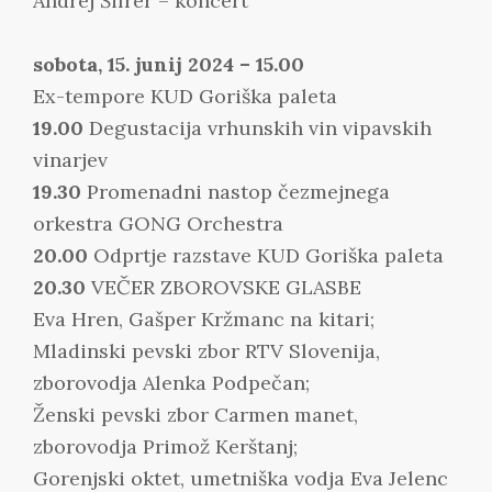
Andrej Šifrer – koncert
sobota, 15. junij 2024 – 15.00
Ex-tempore KUD Goriška paleta
19.00
Degustacija vrhunskih vin vipavskih
vinarjev
19.30
Promenadni nastop čezmejnega
orkestra GONG Orchestra
20.00
Odprtje razstave KUD Goriška paleta
20.30
VEČER ZBOROVSKE GLASBE
Eva Hren, Gašper Kržmanc na kitari;
Mladinski pevski zbor RTV Slovenija,
zborovodja Alenka Podpečan;
Ženski pevski zbor Carmen manet,
zborovodja Primož Kerštanj;
Gorenjski oktet, umetniška vodja Eva Jelenc