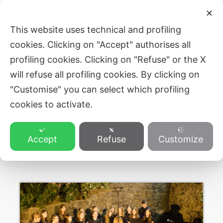
Skip
Post
Main
✕
to
navigation
ZVEZA SLOVENSKE KATOLIŠKE
This website uses technical and profiling
Men
content
PROSVETE
cookies. Clicking on "Accept" authorises all
profiling cookies. Clicking on "Refuse" or the X
will refuse all profiling cookies. By clicking on
"Customise" you can select which profiling
cookies to activate.
Accept
Refuse
Customize