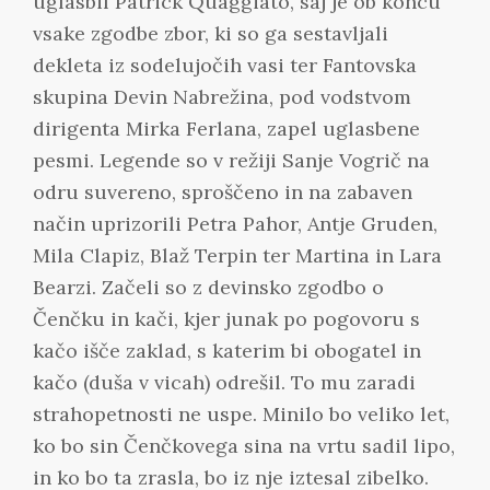
uglasbil Patrick Quaggiato, saj je ob koncu
vsake zgodbe zbor, ki so ga sestavljali
dekleta iz sodelujočih vasi ter Fantovska
skupina Devin Nabrežina, pod vodstvom
dirigenta Mirka Ferlana, zapel uglasbene
pesmi. Legende so v režiji Sanje Vogrič na
odru suvereno, sproščeno in na zabaven
način uprizorili Petra Pahor, Antje Gruden,
Mila Clapiz, Blaž Terpin ter Martina in Lara
Bearzi. Začeli so z devinsko zgodbo o
Čenčku in kači, kjer junak po pogovoru s
kačo išče zaklad, s katerim bi obogatel in
kačo (duša v vicah) odrešil. To mu zaradi
strahopetnosti ne uspe. Minilo bo veliko let,
ko bo sin Čenčkovega sina na vrtu sadil lipo,
in ko bo ta zrasla, bo iz nje iztesal zibelko.