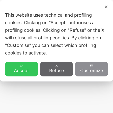
Skip
Post
Main
✕
to
navigation
ZVEZA SLOVENSKE KATOLIŠKE
This website uses technical and profiling
Men
content
PROSVETE
cookies. Clicking on "Accept" authorises all
profiling cookies. Clicking on "Refuse" or the X
will refuse all profiling cookies. By clicking on
"Customise" you can select which profiling
cookies to activate.
Accept
Refuse
Customize