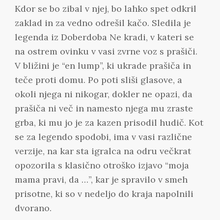
Kdor se bo zibal v njej, bo lahko spet odkril
zaklad in za vedno odrešil kačo. Sledila je
legenda iz Doberdoba Ne kradi, v kateri se
na ostrem ovinku v vasi zvrne voz s prašiči.
V bližini je “en lump”, ki ukrade prašiča in
teče proti domu. Po poti sliši glasove, a
okoli njega ni nikogar, dokler ne opazi, da
prašiča ni več in namesto njega mu zraste
grba, ki mu jo je za kazen prisodil hudič. Kot
se za legendo spodobi, ima v vasi različne
verzije, na kar sta igralca na odru večkrat
opozorila s klasično otroško izjavo “moja
mama pravi, da …”, kar je spravilo v smeh
prisotne, ki so v nedeljo do kraja napolnili
dvorano.