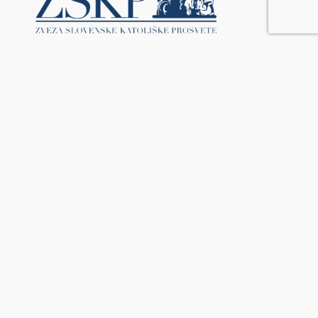
Sedež
Riva Piazzutta, 18
34170 Gorizia GO
Furlanija - Julijska krajina
Kontakti
Copyright © 2026 ZVEZA
SLOVENSKE KATOLIŠKE PROSVETE
| Sito Realizzato da
Mirko La Marca
Consulente
|
Consulta la Privacy