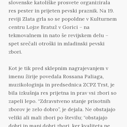
slovenske katoliške prosvete organizirala
res pester in prijeten pevski praznik. Na 19.
reviji Zlata grla so se popoldne v Kulturnem
centru Lojze Bratuž v Gorici – na
tekmovalnem in nato še revijskem delu –
spet srečali otroški in mladinski pevski
zbori.
Kot je tik pred sklepnim nagrajevanjem v
imenu žirije povedala Rossana Paliaga,
muzikologinja in predsednica ZCPZ Trst, je
bila izkušnja res prijetna in prav vsi zbori so
zapeli lepo. “Zdravstveno stanje prisotnih
zborov je zelo dobro”, je dejala. Ne obstajajo
veliki ali mali zbori po številu; “obstajajo
dobri in manj dobri zbori, ker kvaliteta ne