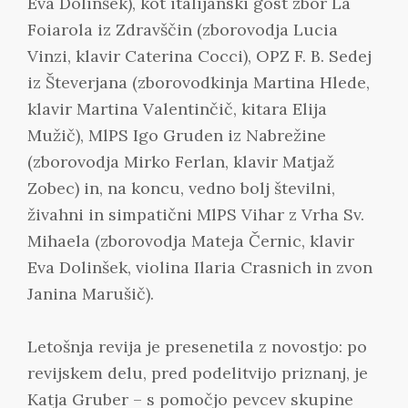
Eva Dolinšek), kot italijanski gost zbor La
Foiarola iz Zdravščin (zborovodja Lucia
Vinzi, klavir Caterina Cocci), OPZ F. B. Sedej
iz Števerjana (zborovodkinja Martina Hlede,
klavir Martina Valentinčič, kitara Elija
Mužič), MlPS Igo Gruden iz Nabrežine
(zborovodja Mirko Ferlan, klavir Matjaž
Zobec) in, na koncu, vedno bolj številni,
živahni in simpatični MlPS Vihar z Vrha Sv.
Mihaela (zborovodja Mateja Černic, klavir
Eva Dolinšek, violina Ilaria Crasnich in zvon
Janina Marušič).
Letošnja revija je presenetila z novostjo: po
revijskem delu, pred podelitvijo priznanj, je
Katja Gruber – s pomočjo pevcev skupine