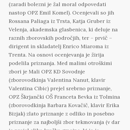
(zaradi bolezni je žal moral odpovedati
nastop OPZ Emil Komel). Ocenjevali so jih
Rossana Paliaga iz Trsta, Katja Gruber iz
Velenja, akademska glasbenica, ki deluje na
raznih zborovskih področjih, ter – prvič –
dirigent in skladatelj Enrico Miaroma iz
Trenta. Na osnovi ocenjevanja je žirija
podelila priznanja. Med malimi otroškimi
zbori je Mali OPZ KD Sovodnje
(zborovodkinja Valentina Nanut, klavir
Valentina Cibic) prejel srebrno priznanje,
OPZ Škrjančki OŠ Franceta Bevka iz Tolmina
(zborovodkinja Barbara Kovačič, klavir Erika
Bizjak) zlato priznanje z odliko in posebno
priznanje za najboljši zbor tekmovanja (v dar