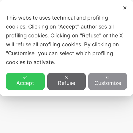
Skip
Post
Main
✕
to
navigation
ZVEZA SLOVENSKE KATOLIŠKE
This website uses technical and profiling
Men
content
PROSVETE
cookies. Clicking on "Accept" authorises all
profiling cookies. Clicking on "Refuse" or the X
will refuse all profiling cookies. By clicking on
"Customise" you can select which profiling
cookies to activate.
Accept
Refuse
Customize