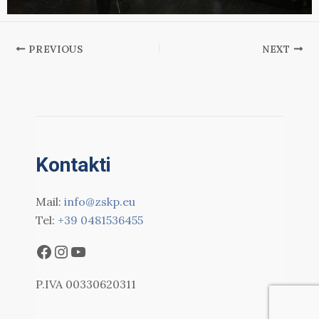
PREVIOUS
NEXT
Kontakti
Mail:
info@zskp.eu
Tel:
+39 0481536455
P.IVA 00330620311