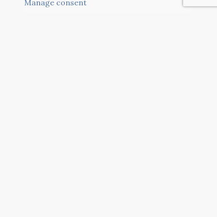
Manage consent
Sedež
Riva Piazzutta, 18
34170 Gorizia GO
Furlanija - Julijska krajina
Kontakti