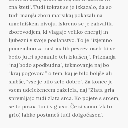
zna šteti”. Tudi tokrat se je izkazalo, da so
tudi manjši zbori marsikaj pokazali na
umetniškem nivoju. Iskreno se je zahvalila
zborovodjem, ki vlagajo veliko energij in
ljubezni v svoje poslanstvo. To je “izjemno
pomembno za rast malih pevcev, oseb, ki se
bodo jutri spomnile teh izkušenj”. Priznanja
“naj bodo spodbudna”, tekmovanje naj bo
“kraj pogovora” o tem, kaj je bilo boljše ali
slabše, “vse je bilo zelo dobro”. Za konec je
vsem udeležencem zaželela, naj “Zlata grla
spremljajo tudi zlata srca. Ko pojete s srcem,
se to pozna tudi v glasu. Če si samo ‘zlato
grlo’, lahko postaneš tudi dolgočasen”.