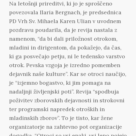
Na letošnji prireditvi, ki jo je sproščeno
povezovala Ilaria Bergnach, je predsednica
PD Vrh Sv. Mihaela Karen Ulian v uvodnem
pozdravu poudarila, da je revija nastala z
namenom, “da bi dali priložnost otrokom,
mladini in dirigentom, da pokažejo, da čas,
ki ga posvečajo petju, ni le tedensko varstvo
otrok. Pevska vzgoja je izredno pomemben
dejavnik naše kulture”. Kar se otroci naučijo,
je “izjemno bogastvo, ki jim pomaga na
nadaljnji življenjski poti”. Revija “spodbuja
poživitev zborovskih dejavnosti in strokovni
ter programski napredek otroških in
mladinskih zborov”. To je tisto, kar žene
organizatorje na zahtevno pot organizacije
dogodka. “Otroci so vsi enaki, vsi lepo pojejo