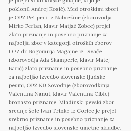
je prejel sliko kraške gmajne, ki jo je
poklonil Andrej Kosič). Med otroškimi zbori
je OPZ Pet pedi iz Nabrežine (zborovodja
Mirko Ferlan, klavir Matjaž Zobec) prejel
zlato priznanje in posebno priznanje za
najboljši zbor v kategorji otroških zborov,
OPZ dr. Bogomirja Magajne iz Divače
(zborovodja Ada Škamperle, klavir Matej
Barič) zlato priznanje in posebno priznanje
za najboljšo izvedbo slovenske ljudske
pesmi, OPZ KD Sovodnje (zborovodkinja
Valentina Nanut, klavir Valentina Cibic)
bronasto priznanje. Mladinski pevski zbor
srednje šole Ivan Trinko iz Gorice je prejel
srebrno priznanje in posebno priznanje za
najboljšo izvedbo slovenske umetne skladbe.